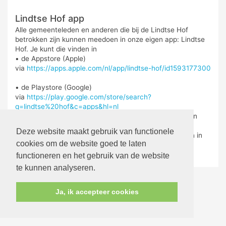
Lindtse Hof app
Alle gemeenteleden en anderen die bij de Lindtse Hof
betrokken zijn kunnen meedoen in onze eigen app: Lindtse
Hof. Je kunt die vinden in
• de Appstore (Apple)
via
https://apps.apple.com/nl/app/lindtse-hof/id1593177300
• de Playstore (Google)
via
https://play.google.com/store/search?
q=lindtse%20hof&c=apps&hl=nl
De app is geschikt voor telefoon, maar ook voor iPad en
tablet.
Deze website maakt gebruik van functionele
Via de Lindtse Hof app kan bovendien gegeven worden in
cookies om de website goed te laten
de digitale collecte.
functioneren en het gebruik van de website
te kunnen analyseren.
Ja, ik accepteer cookies