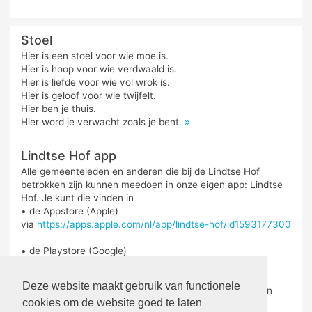
Stoel
Hier is een stoel voor wie moe is.
Hier is hoop voor wie verdwaald is.
Hier is liefde voor wie vol wrok is.
Hier is geloof voor wie twijfelt.
Hier ben je thuis.
Hier word je verwacht zoals je bent.
Lindtse Hof app
Alle gemeenteleden en anderen die bij de Lindtse Hof
betrokken zijn kunnen meedoen in onze eigen app: Lindtse
Hof. Je kunt die vinden in
• de Appstore (Apple)
via
https://apps.apple.com/nl/app/lindtse-hof/id1593177300
• de Playstore (Google)
via
https://play.google.com/store/search?
q=lindtse%20hof&c=apps&hl=nl
Deze website maakt gebruik van functionele
De app is geschikt voor telefoon, maar ook voor iPad en
cookies om de website goed te laten
tablet.